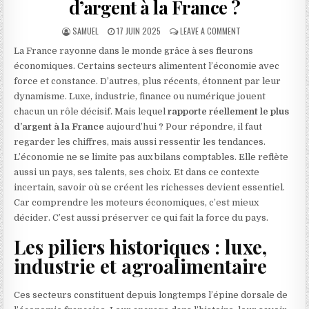
d’argent à la France ?
AUTHOR:
PUBLISHED DATE:
ON QUEL SECTEUR R
SAMUEL
17 JUIN 2025
LEAVE A COMMENT
La France rayonne dans le monde grâce à ses fleurons
économiques. Certains secteurs alimentent l’économie avec
force et constance. D’autres, plus récents, étonnent par leur
dynamisme. Luxe, industrie, finance ou numérique jouent
chacun un rôle décisif. Mais lequel
rapporte réellement le plus
d’argent à la France
aujourd’hui ? Pour répondre, il faut
regarder les chiffres, mais aussi ressentir les tendances.
L’économie ne se limite pas aux bilans comptables. Elle reflète
aussi un pays, ses talents, ses choix. Et dans ce contexte
incertain, savoir où se créent les richesses devient essentiel.
Car comprendre les moteurs économiques, c’est mieux
décider. C’est aussi préserver ce qui fait la force du pays.
Les piliers historiques : luxe,
industrie et agroalimentaire
Ces secteurs constituent depuis longtemps l’épine dorsale de