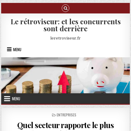
Skip to content
Le rétroviseur: et les concurrents
sont derrière
leretroviseur.fr
MENU
MENU
POSTED IN
ENTREPRISES
Quel secteur rapporte le plus