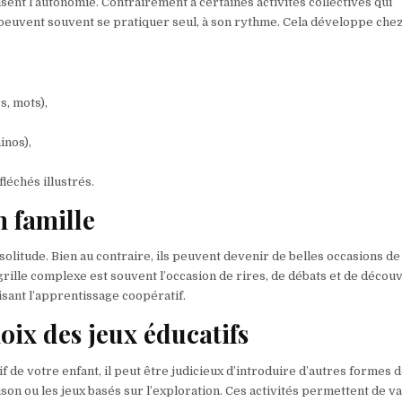
risent l’autonomie. Contrairement à certaines activités collectives qui
 peuvent souvent se pratiquer seul, à son rythme. Cela développe che
s, mots),
inos),
léchés illustrés.
 famille
olitude. Bien au contraire, ils peuvent devenir de belles occasions de
ille complexe est souvent l’occasion de rires, de débats et de décou
isant l’apprentissage coopératif.
hoix des jeux éducatifs
f de votre enfant, il peut être judicieux d’introduire d’autres formes d
ison ou les jeux basés sur l’exploration. Ces activités permettent de v