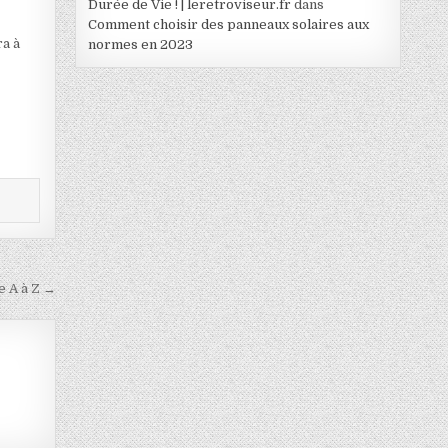
Durée de Vie ! | leretroviseur.fr
dans
Comment choisir des panneaux solaires aux
ra à
normes en 2023
e A à Z →