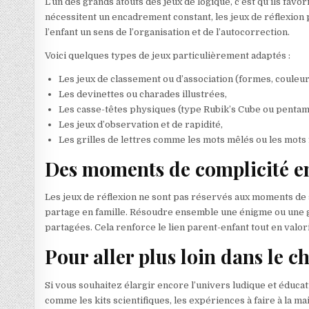
L’un des grands atouts des jeux de logique, c’est qu’ils favo
nécessitent un encadrement constant, les jeux de réflexion
l’enfant un sens de l’organisation et de l’autocorrection.
Voici quelques types de jeux particulièrement adaptés :
Les jeux de classement ou d’association (formes, couleur
Les devinettes ou charades illustrées,
Les casse-têtes physiques (type Rubik’s Cube ou pentam
Les jeux d’observation et de rapidité,
Les grilles de lettres comme les mots mêlés ou les mots f
Des moments de complicité en
Les jeux de réflexion ne sont pas réservés aux moments de s
partage en famille. Résoudre ensemble une énigme ou une gr
partagées. Cela renforce le lien parent-enfant tout en valor
Pour aller plus loin dans le c
Si vous souhaitez élargir encore l’univers ludique et éducati
comme les kits scientifiques, les expériences à faire à la ma