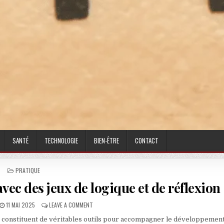
SANTÉ
TECHNOLOGIE
BIEN-ÊTRE
CONTACT
POSTED IN
PRATIQUE
avec des jeux de logique et de réflexion
PUBLISHED DATE:
ON STIMULER L’ESPRIT DES ENFANTS AVEC DES JEUX D
11 MAI 2025
LEAVE A COMMENT
ls constituent de véritables outils pour accompagner le développemen