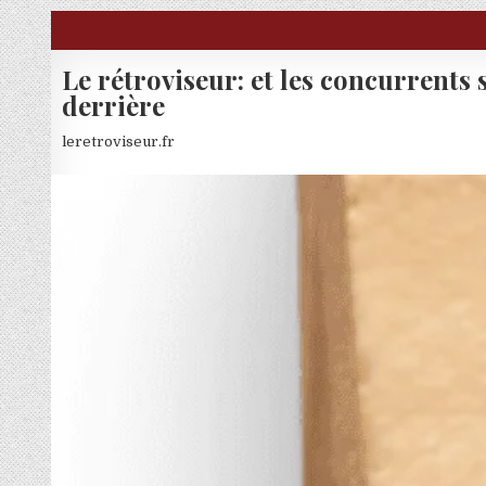
Skip to content
Le rétroviseur: et les concurrents 
derrière
leretroviseur.fr