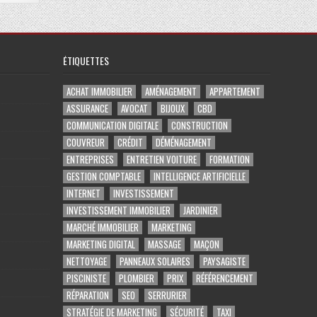
ÉTIQUETTES
ACHAT IMMOBILIER
AMÉNAGEMENT
APPARTEMENT
ASSURANCE
AVOCAT
BIJOUX
CBD
COMMUNICATION DIGITALE
CONSTRUCTION
COUVREUR
CRÉDIT
DÉMÉNAGEMENT
ENTREPRISES
ENTRETIEN VOITURE
FORMATION
GESTION COMPTABLE
INTELLIGENCE ARTIFICIELLE
INTERNET
INVESTISSEMENT
INVESTISSEMENT IMMOBILIER
JARDINIER
MARCHÉ IMMOBILIER
MARKETING
MARKETING DIGITAL
MASSAGE
MAÇON
NETTOYAGE
PANNEAUX SOLAIRES
PAYSAGISTE
PISCINISTE
PLOMBIER
PRIX
RÉFÉRENCEMENT
RÉPARATION
SEO
SERRURIER
STRATÉGIE DE MARKETING
SÉCURITÉ
TAXI