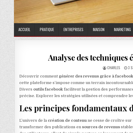
ACCUEIL
PRATIQUE
ENTREPRISES
MAISON
MARKETING
Analyse des techniques 
AUTHOR:
PUB
CHARLES
3 
Découvrir comment
générer des revenus grâce à faceboo
cette plateforme s’impose comme un terrain incontournabl
Divers
outils facebook
facilitent la gestion des performan
précise. Explorer les stratégies utilisées et comprendre leu
Les principes fondamentaux d
L’univers de la
création de contenu
ne cesse de croître sur
transformer des publications en
sources de revenus
stable