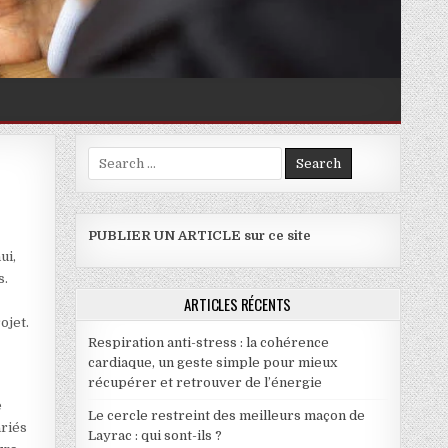
Search for:
NUS PAR FACEBOOK
PUBLIER UN ARTICLE sur ce site
ui,
s.
e
ARTICLES RÉCENTS
ojet.
Respiration anti-stress : la cohérence
cardiaque, un geste simple pour mieux
récupérer et retrouver de l’énergie
e
Le cercle restreint des meilleurs maçon de
ariés
Layrac : qui sont-ils ?