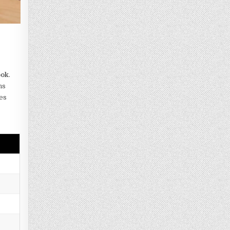
ook
.
ns
les