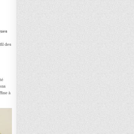
ques
il des
té
ions
ffine à