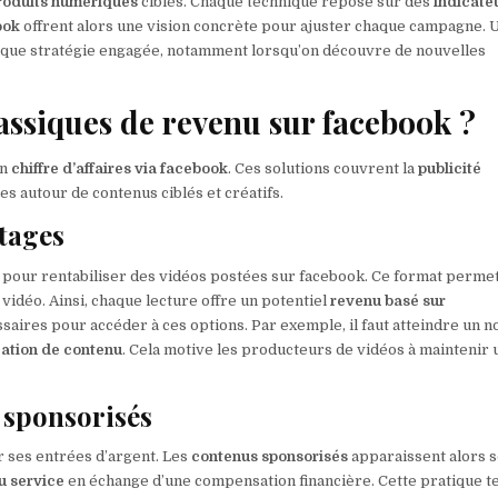
roduits numériques
ciblés. Chaque technique repose sur des
indicate
ook
offrent alors une vision concrète pour ajuster chaque campagne. 
 chaque stratégie engagée, notamment lorsqu’on découvre de nouvelles
lassiques de revenu sur facebook ?
un
chiffre d’affaires via facebook
. Ces solutions couvrent la
publicité
s autour de contenus ciblés et créatifs.
ntages
 pour rentabiliser des vidéos postées sur facebook. Ce format perme
idéo. Ainsi, chaque lecture offre un potentiel
revenu basé sur
ssaires pour accéder à ces options. Par exemple, il faut atteindre un 
ation de contenu
. Cela motive les producteurs de vidéos à maintenir 
 sponsorisés
 ses entrées d’argent. Les
contenus sponsorisés
apparaissent alors 
u service
en échange d’une compensation financière. Cette pratique t