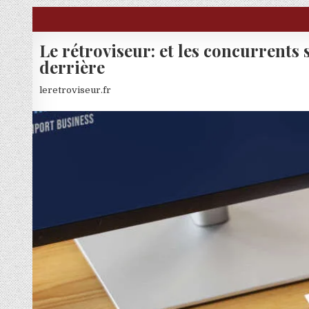
Skip to content
Le rétroviseur: et les concurrents 
derrière
leretroviseur.fr