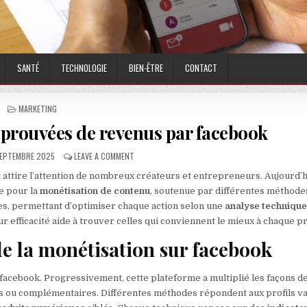
SANTÉ
TECHNOLOGIE
BIEN-ÊTRE
CONTACT
POSTED IN
MARKETING
éprouvées de revenus par facebook
LISHED DATE:
ON ANALYSE DES TECHNIQUES ÉPROUVÉES DE REVE
SEPTEMBRE 2025
LEAVE A COMMENT
k
attire l’attention de nombreux créateurs et entrepreneurs. Aujourd’h
e pour la
monétisation de contenu
, soutenue par différentes méthode
ces, permettant d’optimiser chaque action selon une
analyse techniqu
r efficacité aide à trouver celles qui conviennent le mieux à chaque pr
e la monétisation sur facebook
 facebook. Progressivement, cette plateforme a multiplié les façons d
s ou complémentaires. Différentes méthodes répondent aux profils v