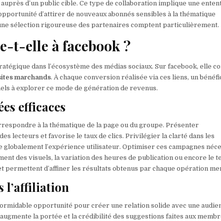
 auprès d’un public cible. Ce type de collaboration implique une enten
l’opportunité d’attirer de nouveaux abonnés sensibles à la thématique
 une sélection rigoureuse des partenaires comptent particulièrement.
e-t-elle à facebook ?
atégique dans l’écosystème des médias sociaux. Sur facebook, elle co
 sites marchands
. À chaque conversion réalisée via ces liens, un bénéfi
nels à explorer ce mode de génération de revenus.
es efficaces
rrespondre à la thématique de la page ou du groupe. Présenter
 lecteurs et favorise le taux de clics. Privilégier la clarté dans les
e globalement l’expérience utilisateur. Optimiser ces campagnes néce
ement des visuels, la variation des heures de publication ou encore le t
et permettent d’affiner les résultats obtenus par chaque opération me
l’affiliation
ormidable opportunité pour créer une relation solide avec une audie
ugmente la portée et la crédibilité des suggestions faites aux membr