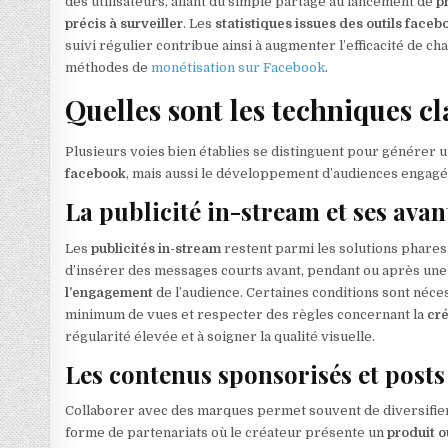
des utilisateurs, allant du simple partage au lancement de
p
précis à surveiller
. Les
statistiques issues des outils faceb
suivi régulier contribue ainsi à augmenter l’efficacité de
méthodes de
monétisation sur Facebook
.
Quelles sont les techniques c
Plusieurs voies bien établies se distinguent pour générer 
facebook
, mais aussi le développement d’audiences engagée
La publicité in-stream et ses ava
Les
publicités in-stream
restent parmi les solutions phares
d’insérer des messages courts avant, pendant ou après une v
l’engagement
de l’audience. Certaines conditions sont néce
minimum de vues et respecter des règles concernant la
cré
régularité élevée et à soigner la qualité visuelle.
Les contenus sponsorisés et posts
Collaborer avec des marques permet souvent de diversifier
forme de partenariats où le créateur présente un
produit o