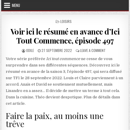
MENU
POSTED IN
LOISIRS
Voir ici le résumé en avance d’Ici
Tout Commence, épisode 497
AUTHOR:
PUBLISHED DATE:
ON VOIR ICI LE 
ODILE
27 SEPTEMBRE 2022
LEAVE A COMMENT
Votre série préférée
Ici tout commence
ne cesse de vous
surprendre dans ses différentes séquences. Découvrez ici le
résumé en avance de la saison 3, l’épisode 497, qui sera diffusé
sur TF1 le 28 septembre 2022. Louis et Claire parviennent à un
accord. Anaïs et David se soutiennent mutuellement, mais
Lisandro en a assez… Il décide de mettre un terme à tout cela.
Dans la cuisine, Théo devient despotique. Plus de détails dans
cet article.
Faire la paix, au moins une
trêve