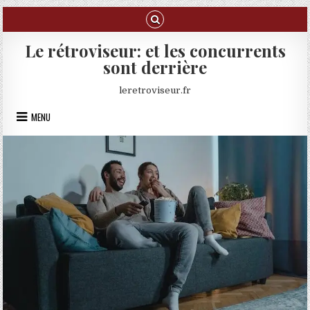
Skip to content
Le rétroviseur: et les concurrents
sont derrière
leretroviseur.fr
MENU