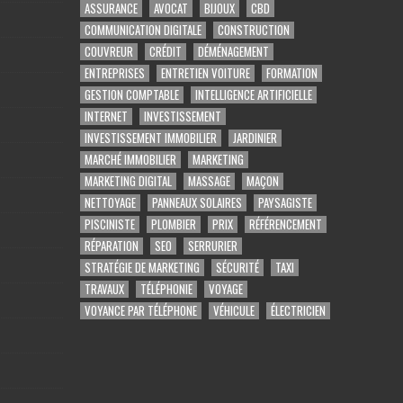
ASSURANCE
AVOCAT
BIJOUX
CBD
COMMUNICATION DIGITALE
CONSTRUCTION
COUVREUR
CRÉDIT
DÉMÉNAGEMENT
ENTREPRISES
ENTRETIEN VOITURE
FORMATION
GESTION COMPTABLE
INTELLIGENCE ARTIFICIELLE
INTERNET
INVESTISSEMENT
INVESTISSEMENT IMMOBILIER
JARDINIER
MARCHÉ IMMOBILIER
MARKETING
MARKETING DIGITAL
MASSAGE
MAÇON
NETTOYAGE
PANNEAUX SOLAIRES
PAYSAGISTE
PISCINISTE
PLOMBIER
PRIX
RÉFÉRENCEMENT
RÉPARATION
SEO
SERRURIER
STRATÉGIE DE MARKETING
SÉCURITÉ
TAXI
TRAVAUX
TÉLÉPHONIE
VOYAGE
VOYANCE PAR TÉLÉPHONE
VÉHICULE
ÉLECTRICIEN