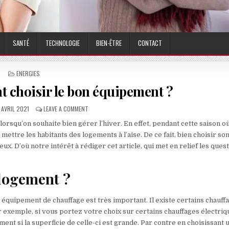
SANTÉ
TECHNOLOGIE
BIEN-ÊTRE
CONTACT
POSTED IN
ENERGIES
 choisir le bon équipement ?
BLISHED DATE:
ON CHAUFFAGE : COMMENT CHOISIR LE BON ÉQUIPEMENT
 AVRIL 2021
LEAVE A COMMENT
squ’on souhaite bien gérer l’hiver. En effet, pendant cette saison où i
 mettre les habitants des logements à l’aise. De ce fait, bien choisir so
. D’où notre intérêt à rédiger cet article, qui met en relief les ques
 logement ?
équipement de chauffage est très important. Il existe certains chauff
r exemple, si vous portez votre choix sur certains chauffages électriq
ment si la superficie de celle-ci est grande. Par contre en choisissant 