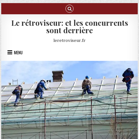
Skip to content
Le rétroviseur: et les concurrents
sont derrière
leretroviseur.fr
MENU