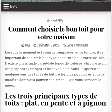
MENU
POSTED IN
PRATIQUE
Comment choisir le bon toit pour
votre maison
AUTHOR:
PUBLISHED DATE:
ON COMMENT CHOIS
JOEL
6 DÉCEMBRE 2022
LEAVE A COMMENT
Lorsque le moment est venu de remplacer votre toiture, il est
important de choisir le bon type de toiture pour votre maison.
Il existe une grande variété de types de toitures, chacune ayant
ses propres avantages et inconvénients. Voici un aperçu de
quelques-uns des types de toiture les plus populaires et de la
manière dont vous pouvez choisir celui qui vous convient le
mieux.
Les trois principaux types de
toits : plat, en pente et à pignon