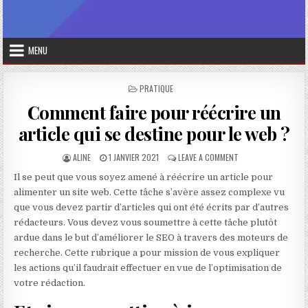
MENU
POSTED IN
PRATIQUE
Comment faire pour réécrire un
article qui se destine pour le web ?
AUTHOR:
PUBLISHED DATE:
ON COMMENT FAIRE P
ALINE
1 JANVIER 2021
LEAVE A COMMENT
Il se peut que vous soyez amené à réécrire un article pour
alimenter un site web. Cette tâche s’avère assez complexe vu
que vous devez partir d’articles qui ont été écrits par d’autres
rédacteurs. Vous devez vous soumettre à cette tâche plutôt
ardue dans le but d’améliorer le SEO à travers des moteurs de
recherche. Cette rubrique a pour mission de vous expliquer
les actions qu’il faudrait effectuer en vue de l’optimisation de
votre rédaction.