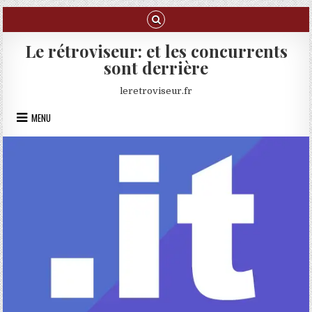
Skip to content
Le rétroviseur: et les concurrents
sont derrière
leretroviseur.fr
MENU