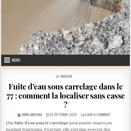
MENU
POSTED IN
MAISON
Fuite d’eau sous carrelage dans le
77 : comment la localiser sans casse
?
AUTHOR:
PUBLISHED DATE:
ON FUITE D’E
EMNA AMOUNA
23 OCTOBRE 2025
LEAVE A COMMENT
Une
fuite d’eau sous le carrelage
peut passer inaperçue
pendant longtemps. Pourtant, elle entraîne souvent des