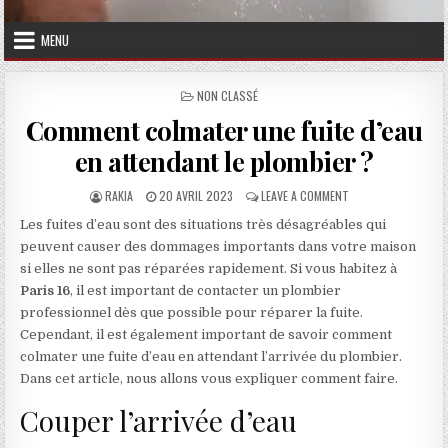
MENU
POSTED IN
NON CLASSÉ
Comment colmater une fuite d’eau
en attendant le plombier ?
AUTHOR:
PUBLISHED DATE:
ON COMMENT COLMAT
RAKIA
20 AVRIL 2023
LEAVE A COMMENT
Les fuites d’eau sont des situations très désagréables qui
peuvent causer des dommages importants dans votre maison
si elles ne sont pas réparées rapidement. Si vous habitez à
Paris 16
, il est important de contacter un plombier
professionnel dès que possible pour réparer la fuite.
Cependant, il est également important de savoir comment
colmater une fuite d’eau en attendant l’arrivée du plombier.
Dans cet article, nous allons vous expliquer comment faire.
Couper l’arrivée d’eau